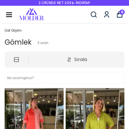
2.ÜRÜNDE NET 200₺ İNDİRİM!
0
Üst Giyim
Gömlek
3
ürün
Sırala