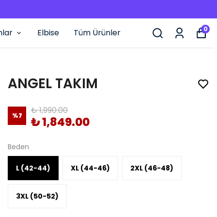
0
mlar
Elbise
Tüm Ürünler
ANGEL TAKIM
₺ 1,990.00
%
7
₺ 1,849.00
Beden
L (42-44)
XL (44-46)
2XL (46-48)
3XL (50-52)