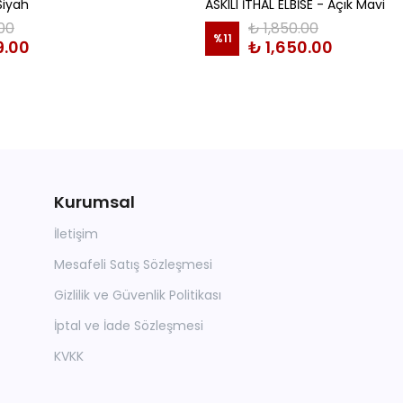
Siyah
ASKILI İTHAL ELBİSE - Açık Mavi
.00
₺ 1,850.00
%
11
9.00
₺ 1,650.00
Kurumsal
İletişim
Mesafeli Satış Sözleşmesi
Gizlilik ve Güvenlik Politikası
İptal ve İade Sözleşmesi
KVKK