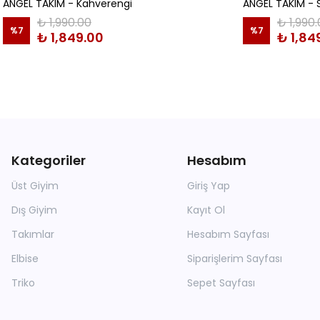
ANGEL TAKIM - Kahverengi
ANGEL TAKIM - 
₺ 1,990.00
₺ 1,990
%
7
%
7
₺ 1,849.00
₺ 1,84
Kategoriler
Hesabım
Üst Giyim
Giriş Yap
Dış Giyim
Kayıt Ol
Takımlar
Hesabım Sayfası
Elbise
Siparişlerim Sayfası
Triko
Sepet Sayfası