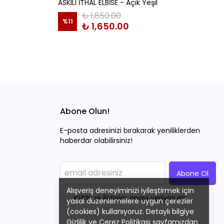
ASKILI İTHAL ELBİSE - Açık Yeşil
₺ 1,850.00
%
11
₺ 1,650.00
Abone Olun!
E-posta adresinizi bırakarak yeniliklerden
haberdar olabilirsiniz!
Abone Ol
Alışveriş deneyiminizi iyileştirmek için
KVKK ve İletişim onayı veriyorum.
yasal düzenlemelere uygun çerezler
(cookies) kullanıyoruz. Detaylı bilgiye
Gizlilik ve Çerez Politikası
sayfamızdan