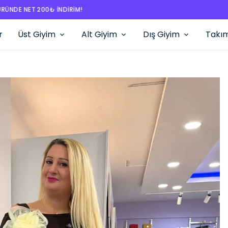
TÜM ÜRÜNLERDE ÜCRETSİZ KARGO!
r
Üst Giyim
Alt Giyim
Dış Giyim
Takı